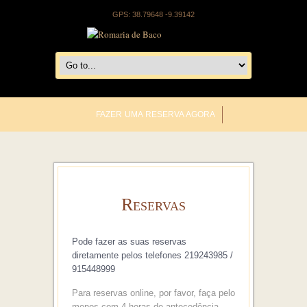
GPS: 38.79648 -9.39142
FAZER UMA RESERVA AGORA
Reservas
Pode fazer as suas reservas
diretamente pelos telefones
219243985 /
915448999
Para reservas online, por favor, faça pelo
menos com 4 horas de antecedência.