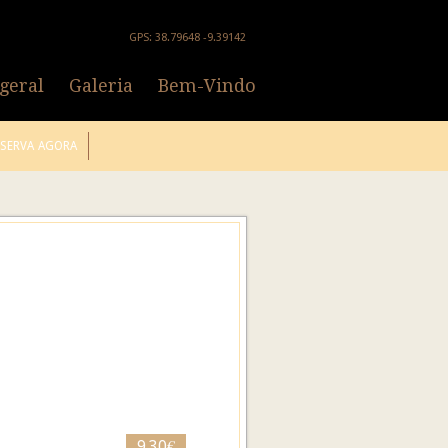
GPS: 38.79648 -9.39142
geral
Galeria
Bem-Vindo
ESERVA AGORA
9.30€