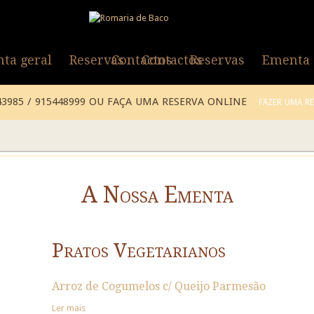
ta geral
Reservas
Contactos
Contactos
Reservas
Ementa 
43985 / 915448999 OU FAÇA UMA RESERVA ONLINE
FAZER UMA R
A Nossa Ementa
Pratos Vegetarianos
Arroz de Cogumelos c/ Queijo Parmesão
Ler mais