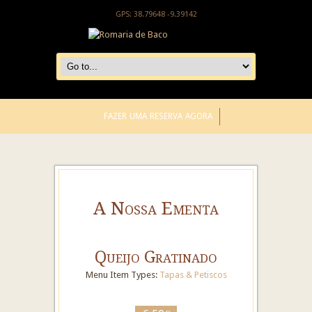
GPS: 38.79648 -9.39142
FAZER UMA RESERVA AGORA
A Nossa Ementa
Queijo Gratinado
Menu Item Types:
Tapas & Petiscos