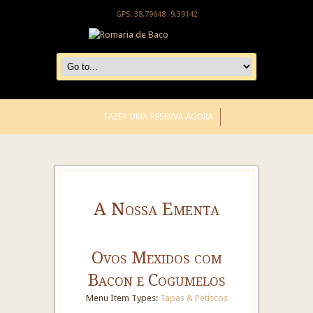
GPS: 38.79648 -9.39142
FAZER UMA RESERVA AGORA
A Nossa Ementa
Ovos Mexidos com
Bacon e Cogumelos
Menu Item Types:
Tapas & Petiscos